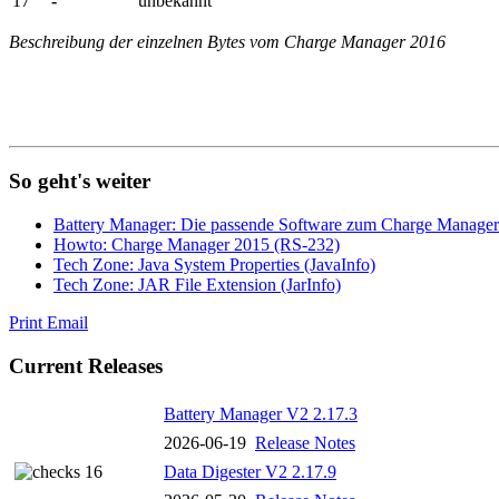
17
-
unbekannt
Beschreibung der einzelnen Bytes vom Charge Manager 2016
So geht's weiter
Battery Manager: Die passende Software zum Charge Manage
Howto: Charge Manager 2015 (RS-232)
Tech Zone: Java System Properties (JavaInfo)
Tech Zone: JAR File Extension (JarInfo)
Print
Email
Current Releases
Battery Manager V2 2.17.3
2026-06-19
Release Notes
Data Digester V2 2.17.9