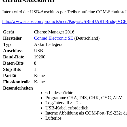
Intern wird der USB-Anschluss per Treiber auf eine COM-Schnittstel
http://www.silabs.com/products/mcu/Pages/USBtoUARTBridgeVCPD
Gerät
Charge Manager 2016
Hersteller
Conrad Electronic SE
(Deutschland)
Typ
Akku-Ladegerät
Anschluss
USB
Baud-Rate
19200
Daten-Bits
8
Stop-Bits
1
Parität
Keine
Flusskontrolle
Keine
Besonderheiten
6 Ladeschächte
Programme CHA, DIS, CHK, CYC, ALV
Log-Intervall >= 2 s
USB-Kabel erforderlich
Interne Abbildung als COM-Port (RS-232) du
Lüfterlos