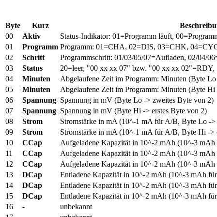
Byte
Kurz
Beschreib
00
Aktiv
Status-Indikator: 01=Programm läuft, 00=Programm
01
Programm
Programm: 01=CHA, 02=DIS, 03=CHK, 04=CY
02
Schritt
Programmschritt: 01/03/05/07=Aufladen, 02/04/06
03
Status
20=leer, "00 xx xx 07" bzw. "00 xx xx 02"=RDY
04
Minuten
Abgelaufene Zeit im Programm: Minuten (Byte Lo 
05
Minuten
Abgelaufene Zeit im Programm: Minuten (Byte Hi -
06
Spannung
Spannung in mV (Byte Lo -> zweites Byte von 2)
07
Spannung
Spannung in mV (Byte Hi -> erstes Byte von 2)
08
Strom
Stromstärke in mA (10^-1 mA für A/B, Byte Lo -> 
09
Strom
Stromstärke in mA (10^-1 mA für A/B, Byte Hi -> 
10
CCap
Aufgeladene Kapazität in 10^-2 mAh (10^-3 mAh fü
11
CCap
Aufgeladene Kapazität in 10^-2 mAh (10^-3 mAh f
12
CCap
Aufgeladene Kapazität in 10^-2 mAh (10^-3 mAh f
13
DCap
Entladene Kapazität in 10^-2 mAh (10^-3 mAh für 
14
DCap
Entladene Kapazität in 10^-2 mAh (10^-3 mAh für
15
DCap
Entladene Kapazität in 10^-2 mAh (10^-3 mAh für 
16
-
unbekannt