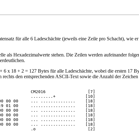
atensatz für alle 6 Ladeschächte (jeweils eine Zeile pro Schacht), wi
lle als Hexadezimalwerte stehen. Die Zeilen werden aufeinander folgend
erdeutlichen.
 6 x 18 + 2 = 127 Bytes für alle Ladeschächte, wobei die ersten 17 By
en rechts den entsprechenden ASCII-Text sowie die Anzahl der Zeichen 
            CM2016                 [7]

0 00 00     ... ..............    [18]
