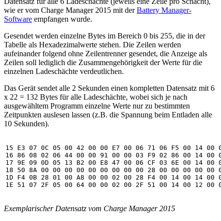
Datensatz für alle 6 Ladeschächte (jeweils eine Zeile pro Schacht),
wie er vom Charge Manager 2015 mit der
Battery Manager-
Software
empfangen wurde.
Gesendet werden einzelne Bytes im Bereich 0 bis 255, die in der
Tabelle als Hexadezimalwerte stehen. Die Zeilen werden
aufeinander folgend ohne Zeilentrenner gesendet, die Anzeige als
Zeilen soll lediglich die Zusammengehörigkeit der Werte für die
einzelnen Ladeschächte verdeutlichen.
Das Gerät sendet alle 2 Sekunden einen kompletten Datensatz mit 6
x 22 = 132 Bytes für alle Ladeschächte, wobei sich je nach
ausgewähltem Programm einzelne Werte nur zu bestimmten
Zeitpunkten auslesen lassen (z.B. die Spannung beim Entladen alle
10 Sekunden).
15 E3 07 0C 05 00 42 00 00 E7 00 06 71 06 F5 00 14 00 0
16 86 08 02 06 44 00 00 91 00 00 03 F9 02 86 00 14 00 0
17 9E 09 0D 05 13 B2 00 E8 47 00 06 CF 03 6E 00 14 00 0
18 50 8A 00 00 00 00 00 00 00 00 00 28 00 00 00 00 00 0
1D F4 0B 28 01 00 A8 00 00 02 00 28 F4 00 14 00 14 00 0
Exemplarischer Datensatz vom Charge Manager 2015