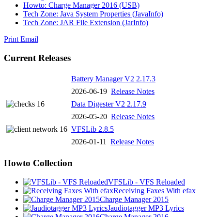
Howto: Charge Manager 2016 (USB)
Tech Zone: Java System Properties (JavaInfo)
Tech Zone: JAR File Extension (JarInfo)
Print
Email
Current Releases
Battery Manager V2 2.17.3
2026-06-19
Release Notes
Data Digester V2 2.17.9
2026-05-20
Release Notes
VFSLib 2.8.5
2026-01-11
Release Notes
Howto Collection
VFSLib - VFS Reloaded
Receiving Faxes With efax
Charge Manager 2015
Jaudiotagger MP3 Lyrics
Charge Manager 2016