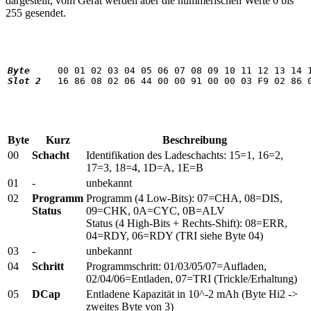
dargestellt, vom Gerät werden aber die nummerischen Werte 0 bis
255 gesendet.
Byte
Slot 2
Byte
Kurz
Beschreibung
00
Schacht
Identifikation des Ladeschachts: 15=1, 16=2,
17=3, 18=4, 1D=A, 1E=B
01
-
unbekannt
02
Programm
Programm (4 Low-Bits): 07=CHA, 08=DIS,
Status
09=CHK, 0A=CYC, 0B=ALV
Status (4 High-Bits + Rechts-Shift): 08=ERR,
04=RDY, 06=RDY (TRI siehe Byte 04)
03
-
unbekannt
04
Schritt
Programmschritt: 01/03/05/07=Aufladen,
02/04/06=Entladen, 07=TRI (Trickle/Erhaltung)
05
DCap
Entladene Kapazität in 10^-2 mAh (Byte Hi2 ->
zweites Byte von 3)